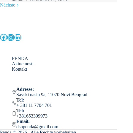
Nächste
Facebook
Instagram
LinkedIn
PENDA
Aktuelnosti
Kontakt
Adresse:
Savski nasip 9a, 11070 Novi Beograd
Tel:
+ 381 11 7704 701
Tel:
+381653399973
Email:
dsnpenda@gmail.com
Penda © 2026 - Alle Rechte vorbehalten.