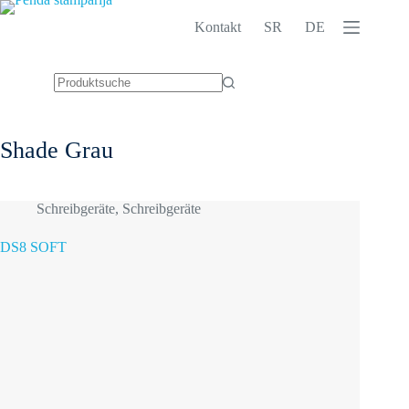
Zum
Inhalt
Kontakt
SR
DE
springen
Keine
Ergebnisse
Shade
Grau
Schreibgeräte
,
Schreibgeräte
DS8 SOFT