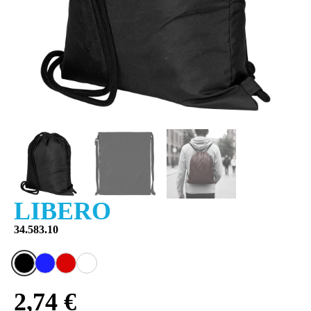
LIBERO
34.583.10
2,74 €