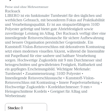
Preise sind ohne Mehrwertsteuer
Rucksack
LIBERO ist ein funktionaler Turnbeutel für den täglichen und
werblichen Gebrauch, mit besonderem Fokus auf Praktikabilität
und Verarbeitungsqualität. Er ist aus strapazierfähigem 310D
Polyester gefertigt und bietet gute Abriebfestigkeit sowie
zuverlässige Leistung im Alltag. Der Rucksack verfügt über eine
innenliegende Reissverschlusstasche für sichere Aufbewahrung
und bessere Organisation persönlicher Gegenstände. Ein
Kunststoff-Vislon-Reissverschluss mit dekorativem Kontrastzug
setzt einen modernen visuellen Akzent, während die Innennähte
mit Paspelband für eine saubere und haltbare Verarbeitung
sorgen. Hochwertige Zugkordeln mit 9 mm Durchmesser sind
heissgeschnitten und gewährleisten Festigkeit, Haltbarkeit und
ein gepflegtes Erscheinungsbild. Wichtigste Merkmale:
Turnbeutel • Zusammensetzung: 310D Polyester •
Innenliegende Reissverschlusstasche • Kunststoff-Vislon-
Reissverschluss mit Kontrastzug • Innere Paspelverarbeitung •
Hochwertige Zugkordeln • Kordeldurchmesser: 9 mm •
Heissgeschnittene Kordeln • Geeignet für Alltag und
Werbeeinsatz
Stocks:
0