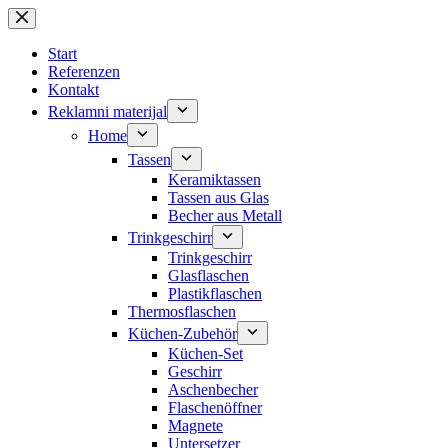
Zum
Inhalt
springen
Start
Referenzen
Kontakt
Reklamni materijal
Home
Tassen
Keramiktassen
Tassen aus Glas
Becher aus Metall
Trinkgeschirr
Trinkgeschirr
Glasflaschen
Plastikflaschen
Thermosflaschen
Küchen-Zubehör
Küchen-Set
Geschirr
Aschenbecher
Flaschenöffner
Magnete
Untersetzer