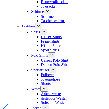
Baumwolltaschen
Jutesäcke
Schirme
Schirme
Taschenschirme
Textilien
Shirts
Unisex Shirts
Frauenshirts
Kinder Shirts
Sport Shirts
Polo Shirts
Unisex Polo Shirt
Damen Polo Shirt
Sportartikel
Pullover
Jogginghose
Shorts
Weste
Arbeitsweste
gesteppte Westen
Softshell Westen
Jacken