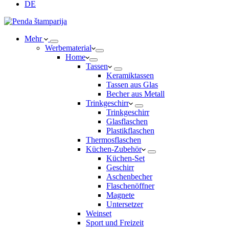
DE
Mehr
Werbematerial
Home
Tassen
Keramiktassen
Tassen aus Glas
Becher aus Metall
Trinkgeschirr
Trinkgeschirr
Glasflaschen
Plastikflaschen
Thermosflaschen
Küchen-Zubehör
Küchen-Set
Geschirr
Aschenbecher
Flaschenöffner
Magnete
Untersetzer
Weinset
Sport und Freizeit