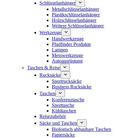
Schlüsselanhänger
Metallschlüsselanhänger
Plastikschlüsselanhänger
Holzschlüsselanhänger
Weitere Schlüsselanhänger
Werkzeuge
Handwerkzeuge
Pfadfinder Produkte
Lampen
Messwerkzeuge
Autoausrüstung
Taschen & Reise
Rucksäcke
Sportrucksäcke
Business Rucksäcke
Taschen
Konferenztasche
Sporttasche
Kühltaschen
Reisezubehör
Säcke und Taschen
Biologisch abbaubare Taschen
Papiersäcke