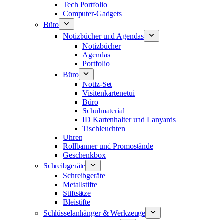
Tech Portfolio
Computer-Gadgets
Büro
Notizbücher und Agendas
Notizbücher
Agendas
Portfolio
Büro
Notiz-Set
Visitenkartenetui
Büro
Schulmaterial
ID Kartenhalter und Lanyards
Tischleuchten
Uhren
Rollbanner und Promostände
Geschenkbox
Schreibgeräte
Schreibgeräte
Metallstifte
Stiftsätze
Bleistifte
Schlüsselanhänger & Werkzeuge