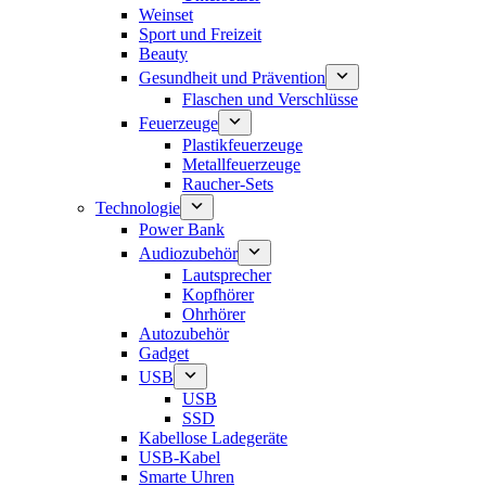
Weinset
Sport und Freizeit
Beauty
Gesundheit und Prävention
Flaschen und Verschlüsse
Feuerzeuge
Plastikfeuerzeuge
Metallfeuerzeuge
Raucher-Sets
Technologie
Power Bank
Audiozubehör
Lautsprecher
Kopfhörer
Ohrhörer
Autozubehör
Gadget
USB
USB
SSD
Kabellose Ladegeräte
USB-Kabel
Smarte Uhren