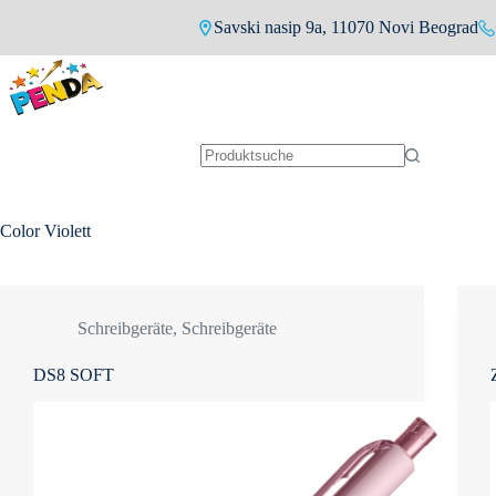
Zum
Savski nasip 9a, 11070 Novi Beograd
Inhalt
springen
Keine
Ergebnisse
Color
Violett
Schreibgeräte
,
Schreibgeräte
DS8 SOFT