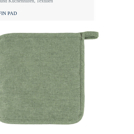
und Küchenhilfen
,
Textilien
IN PAD