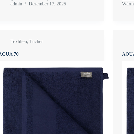
admin
Dezember 17, 2025
Wärme
Textilien
,
Tücher
AQUA 70
AQUA